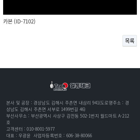
카본 (ID-7102)
목록
본사 및 공장 : 경상남도 김해시 주촌면 내삼리 941(도로명주소 : 경
상남도 김해시 주촌면 서부로 1499번길 46)
부산사무소 : 부산광역시 사상구 감전동 502-1번지 월드마트 A-212
호
고객센터 : 010-8001-5977
대표 : 우광윤
사업자등록번호 : 606-38-80066