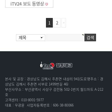
iTV24 보도 동영상
1
2
제목
본사 및 공장 : 경상남도 김해시 주촌면 내삼리 941(도로명주소 : 경
상남도 김해시 주촌면 서부로 1499번길 46)
부산사무소 : 부산광역시 사상구 감전동 502-1번지 월드마트 A-212
호
고객센터 : 010-8001-5977
대표 : 우광윤
사업자등록번호 : 606-38-80066