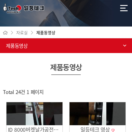
자료실
제품동영상
제품동영상
제품동영상
Total 24건
1 페이지
일등테크 영상
ID 8000버켓날가공전용기영상