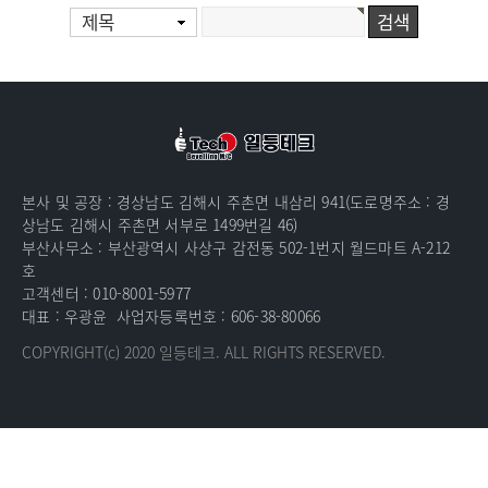
제목
본사 및 공장 : 경상남도 김해시 주촌면 내삼리 941(도로명주소 : 경
상남도 김해시 주촌면 서부로 1499번길 46)
부산사무소 : 부산광역시 사상구 감전동 502-1번지 월드마트 A-212
호
고객센터 : 010-8001-5977
대표 : 우광윤
사업자등록번호 : 606-38-80066
COPYRIGHT(c) 2020
일등테크.
ALL RIGHTS RESERVED.